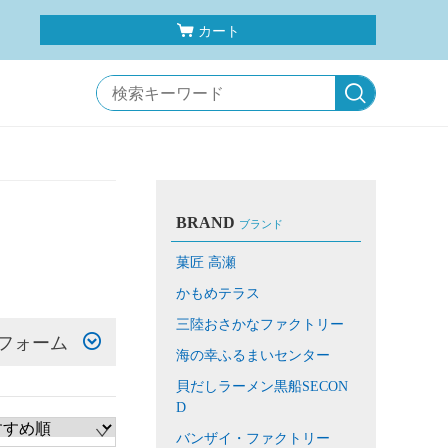
カート
BRAND
ブランド
菓匠 高瀬
かもめテラス
三陸おさかなファクトリー
フォーム
海の幸ふるまいセンター
貝だしラーメン黒船SECON
D
バンザイ・ファクトリー