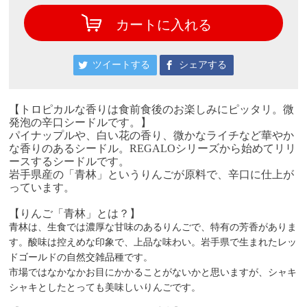
カートに入れる
ツイートする
シェアする
【トロピカルな香りは食前食後のお楽しみにピッタリ。微
発泡の辛口シードルです。】
パイナップルや、白い花の香り、微かなライチなど華やか
な香りのあるシードル。REGALOシリーズから始めてリリ
ースするシードルです。
岩手県産の「青林」というりんごが原料で、辛口に仕上が
っています。
【りんご「青林」とは？】
青林は、生食では濃厚な甘味のあるりんごで、特有の芳香がありま
す。酸味は控えめな印象で、上品な味わい。岩手県で生まれたレッ
ドゴールドの自然交雑品種です。
市場ではなかなかお目にかかることがないかと思いますが、シャキ
シャキとしたとっても美味しいりんごです。