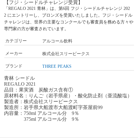
【フジ・シードルチャレンジ受賞】
「REGALO 2021 青林」は、
第6回 フジ・シードルチャレンジ 202
2
にエントリーし、ブロンズを受賞いたしました。フジ・シードル
チャレンジは、世界の主要なコンクールでも審査員を務める方々や
専門家の方が審査されています。
カテゴリー
アルコール飲料
メーカー
株式会社スリーピークス
ブランド
THREE PEAKS
青林 シードル
REGALO 2021
品目：果実酒 炭酸ガス含有①
原材料名：りんご（岩手県産）・酸化防止剤（亜流酸塩）
製造者：株式会社スリーピークス
製造所：岩手県大船渡市大船渡町字茶屋前99
内容量：750ml アルコール分 9％
375ml アルコール分 9％